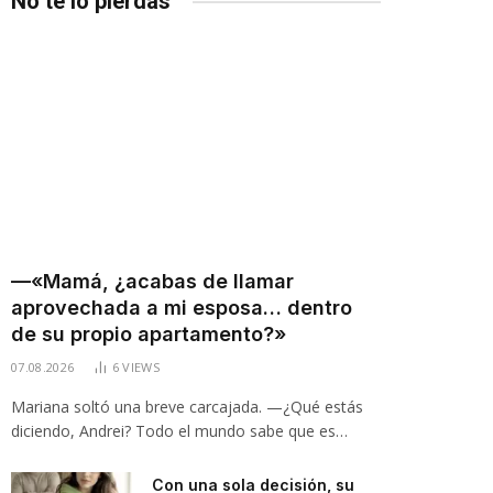
No te lo pierdas
—«Mamá, ¿acabas de llamar
aprovechada a mi esposa… dentro
de su propio apartamento?»
07.08.2026
6
VIEWS
Mariana soltó una breve carcajada. —¿Qué estás
diciendo, Andrei? Todo el mundo sabe que es…
Con una sola decisión, su