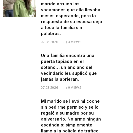
marido arruinó las
vacaciones que ella llevaba
meses esperando, pero la
respuesta de su esposa dejó
a toda la familia sin
palabras.
07.08.2026
4
VIEWS
Una familia encontró una
puerta tapiada en el
sótano… un anciano del
vecindario les suplicó que
jamás la abrieran.
07.08.2026
9
VIEWS
Mi marido se llevó mi coche
sin pedirme permiso y se lo
regaló a su madre por su
aniversario. No armé ningún
escándalo: simplemente
llamé a la policía de tráfico.