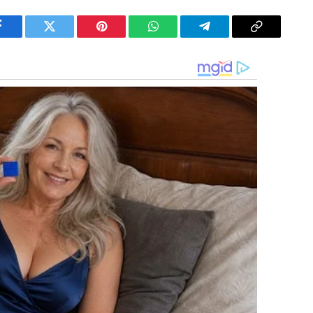
Facebook
Twitter
Pinterest
WhatsApp
Telegram
Copy
Link