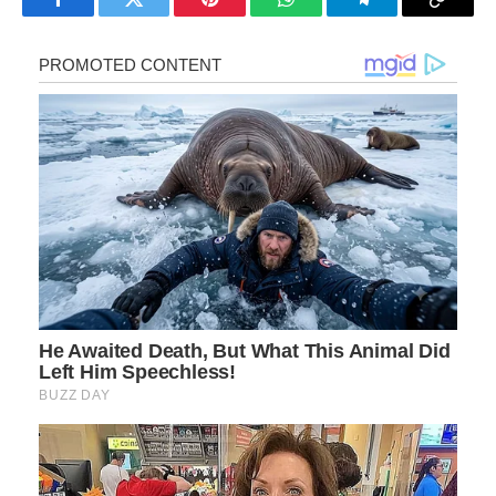
Facebook
Twitter
Pinterest
WhatsApp
Telegram
Copy
Link