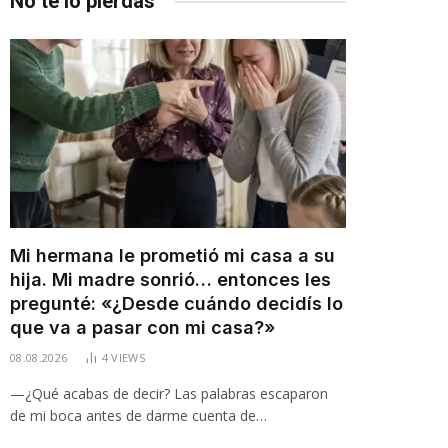
No te lo pierdas
Mi hermana le prometió mi casa a su
hija. Mi madre sonrió… entonces les
pregunté: «¿Desde cuándo decidís lo
que va a pasar con mi casa?»
08.08.2026
4
VIEWS
—¿Qué acabas de decir? Las palabras escaparon
de mi boca antes de darme cuenta de…