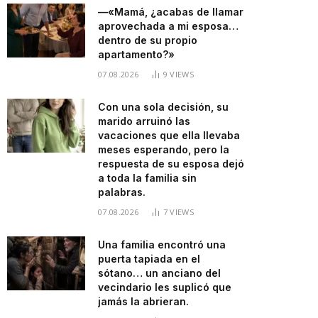
—«Mamá, ¿acabas de llamar
aprovechada a mi esposa…
dentro de su propio
apartamento?»
07.08.2026
9
VIEWS
Con una sola decisión, su
marido arruinó las
vacaciones que ella llevaba
meses esperando, pero la
respuesta de su esposa dejó
a toda la familia sin
palabras.
07.08.2026
7
VIEWS
Una familia encontró una
puerta tapiada en el
sótano… un anciano del
vecindario les suplicó que
jamás la abrieran.