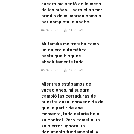
suegra me sentó en la mesa
de los niños… pero el primer
brindis de mi marido cambió
por completo la noche.
06.08.2026
11
VIEWS
Mi familia me trataba como
un cajero automático…
hasta que bloqueé
absolutamente todo.
05.08.2026
13
VIEWS
Mientras estábamos de
vacaciones, mi suegra
cambió las cerraduras de
nuestra casa, convencida de
que, a partir de ese
momento, todo estaría bajo
su control. Pero cometió un
solo error: ignoró un
documento fundamental, y