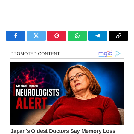
Facebook
Twitter
Pinterest
WhatsApp
Telegram
Copy
Link