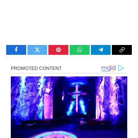
Facebook
Twitter
Pinterest
WhatsApp
Telegram
Copy
Link