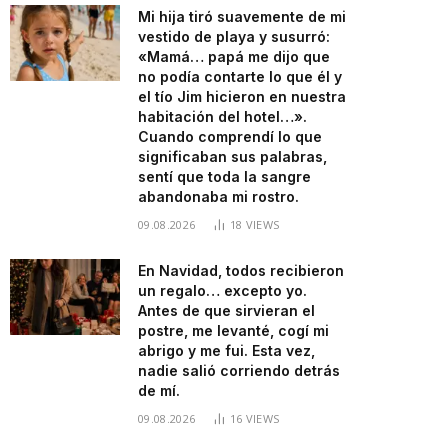
Mi hija tiró suavemente de mi
vestido de playa y susurró:
«Mamá… papá me dijo que
no podía contarte lo que él y
el tío Jim hicieron en nuestra
habitación del hotel…».
Cuando comprendí lo que
significaban sus palabras,
sentí que toda la sangre
abandonaba mi rostro.
09.08.2026
18
VIEWS
En Navidad, todos recibieron
un regalo… excepto yo.
Antes de que sirvieran el
postre, me levanté, cogí mi
abrigo y me fui. Esta vez,
nadie salió corriendo detrás
de mí.
09.08.2026
16
VIEWS