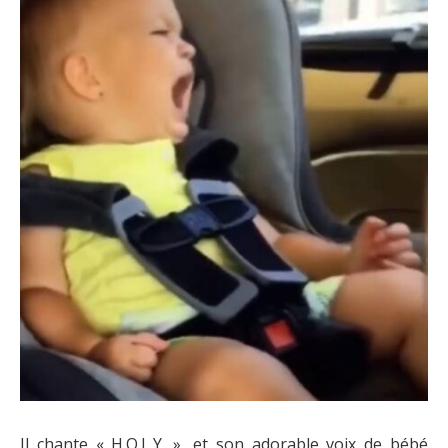
Il chante « H.O.L.Y. », et son adorable voix de bébé