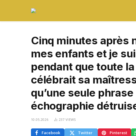
Cinq minutes après no
mes enfants et je su
pendant que toute la
célébrait sa maîtres
qu’une seule phrase
échographie détruise
10.05.2026
237
VIEWS
Facebook
Twitter
Pinterest