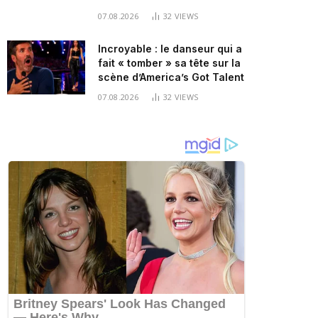
07.08.2026
32
VIEWS
Incroyable : le danseur qui a
fait « tomber » sa tête sur la
scène d’America’s Got Talent
07.08.2026
32
VIEWS