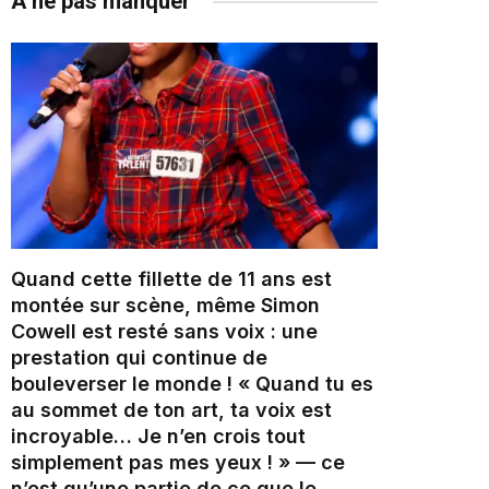
À ne pas manquer
Quand cette fillette de 11 ans est
montée sur scène, même Simon
Cowell est resté sans voix : une
prestation qui continue de
bouleverser le monde ! « Quand tu es
au sommet de ton art, ta voix est
incroyable… Je n’en crois tout
simplement pas mes yeux ! » — ce
n’est qu’une partie de ce que le