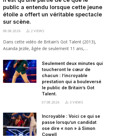
public a entendu lorsque cette jeune
étoile a offert un véritable spectacle
sur scène.
08.08.2026
2
VIEWS
Dans cette vidéo de Britain’s Got Talent (2013),
Asanda Jezile, âgée de seulement 11 ans,…
Seulement deux minutes qui
toucheront le cœur de
chacun : l’incroyable
prestation qui a bouleversé
le public de Britain’s Got
Talent.
07.08.2026
3
VIEWS
Incroyable : Voici ce qui se
passe lorsqu’un candidat
ose dire « non » à Simon
Cowell