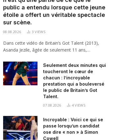
public a entendu lorsque cette jeune
étoile a offert un véritable spectacle
sur scène.
08.08.2026
3
VIEWS
Dans cette vidéo de Britain’s Got Talent (2013),
Asanda Jezile, âgée de seulement 11 ans,…
Seulement deux minutes qui
toucheront le cœur de
chacun : l’incroyable
prestation qui a bouleversé
le public de Britain’s Got
Talent.
07.08.2026
4
VIEWS
Incroyable : Voici ce qui se
passe lorsqu’un candidat
ose dire « non » à Simon
Cowell