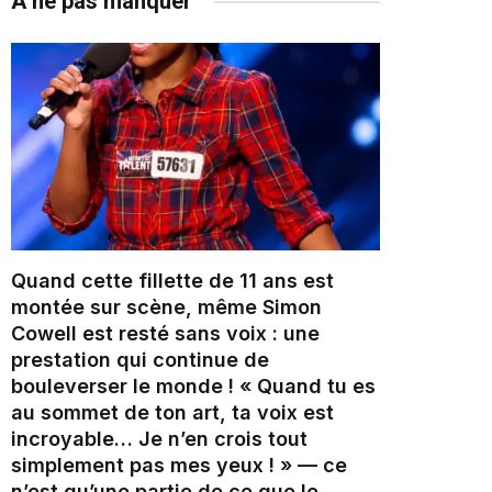
À ne pas manquer
Quand cette fillette de 11 ans est
montée sur scène, même Simon
Cowell est resté sans voix : une
prestation qui continue de
bouleverser le monde ! « Quand tu es
au sommet de ton art, ta voix est
incroyable… Je n’en crois tout
simplement pas mes yeux ! » — ce
n’est qu’une partie de ce que le