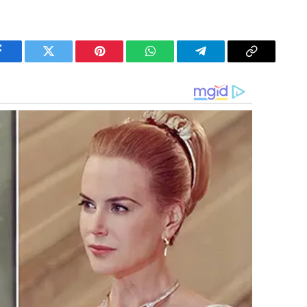
Facebook
Twitter
Pinterest
WhatsApp
Telegram
Copy
Link