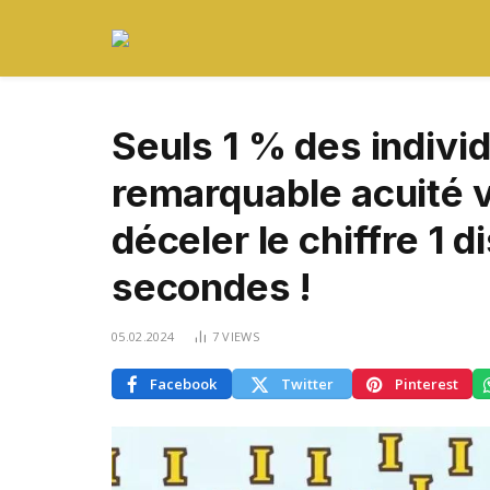
Seuls 1 % des indivi
remarquable acuité v
déceler le chiffre 1 
secondes !
05.02.2024
7
VIEWS
Facebook
Twitter
Pinterest