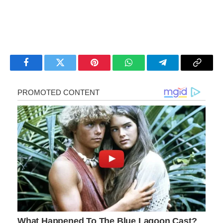
Facebook
Twitter
Pinterest
WhatsApp
Telegram
Copy
Link