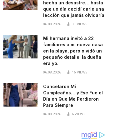
hecha un desastre… hasta
que un día decidí darle una
lección que jamás olvidaría.
06.08.2026
33
VIEWS
Mi hermana invitó a 22
familiares a mi nueva casa
en la playa, pero olvidó un
pequeño detalle: la dueña
era yo.
06.08.2026
16
VIEWS
Cancelaron Mi
Cumpleaños… y Ese Fue el
Día en Que Me Perdieron
Para Siempre
06.08.2026
6
VIEWS