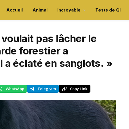
Accueil
Animal
Incroyable
Tests de QI
 voulait pas lâcher le
de forestier a
l a éclaté en sanglots. »
WhatsApp
Telegram
Copy Link