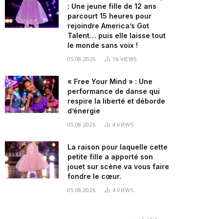
: Une jeune fille de 12 ans
parcourt 15 heures pour
rejoindre America’s Got
Talent… puis elle laisse tout
le monde sans voix !
05.08.2026
16
VIEWS
« Free Your Mind » : Une
performance de danse qui
respire la liberté et déborde
d’énergie
05.08.2026
4
VIEWS
La raison pour laquelle cette
petite fille a apporté son
jouet sur scène va vous faire
fondre le cœur.
05.08.2026
4
VIEWS