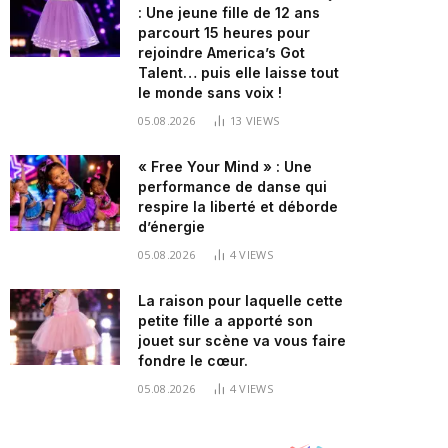
: Une jeune fille de 12 ans
parcourt 15 heures pour
rejoindre America’s Got
Talent… puis elle laisse tout
le monde sans voix !
05.08.2026
13
VIEWS
« Free Your Mind » : Une
performance de danse qui
respire la liberté et déborde
d’énergie
05.08.2026
4
VIEWS
La raison pour laquelle cette
petite fille a apporté son
jouet sur scène va vous faire
fondre le cœur.
05.08.2026
4
VIEWS