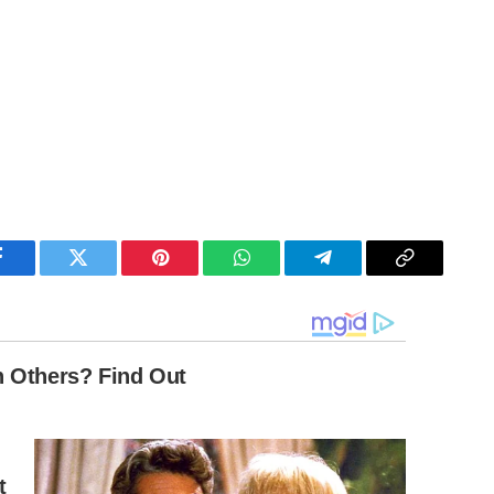
Facebook
Twitter
Pinterest
WhatsApp
Telegram
Copy
Link