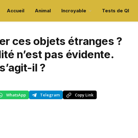
Accueil
Animal
Incroyable
Tests de QI
er ces objets étranges ?
lité n’est pas évidente.
’agit-il ?
WhatsApp
Telegram
Copy Link